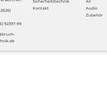
Sicherheitstechnik
Air
Kontakt
Audio
02626)
Zubehör
6) 92397-99
@bruch-
chnik.de