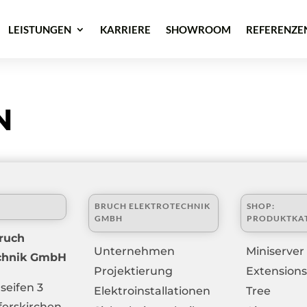
LEISTUNGEN
KARRIERE
SHOWROOM
REFERENZE
N
BRUCH ELEKTROTECHNIK
SHOP:
GMBH
PRODUKTKA
ruch
Unternehmen
Miniserver
echnik GmbH
Projektierung
Extensions
seifen 3
Elektroinstallationen
Tree
ferskirchen